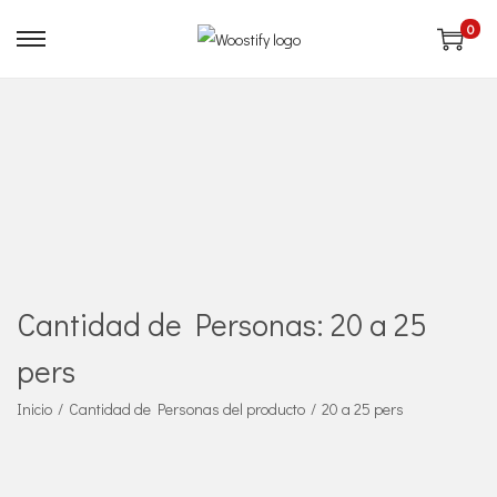
0
S
S
k
k
i
i
p
p
t
t
o
o
n
c
a
o
v
n
Cantidad de Personas:
20 a 25
i
t
pers
g
e
a
n
Inicio
/
Cantidad de Personas del producto
/
20 a 25 pers
t
t
i
o