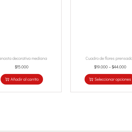
anasta decorativa mediana
Cuadro de flores prensad
$
15.000
$
19.000
–
$
44.000
Añadir al carrito
Seleccionar opciones