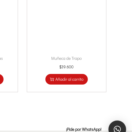
as
Muñeca de Trapo
$
39.600
Añadir al carrito
¡Pide por WhatsApp!