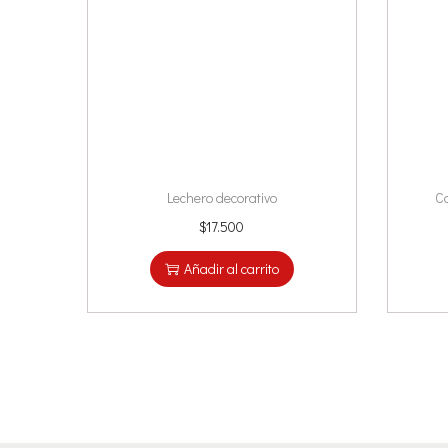
Lechero decorativo
C
$
17.500
Añadir al carrito