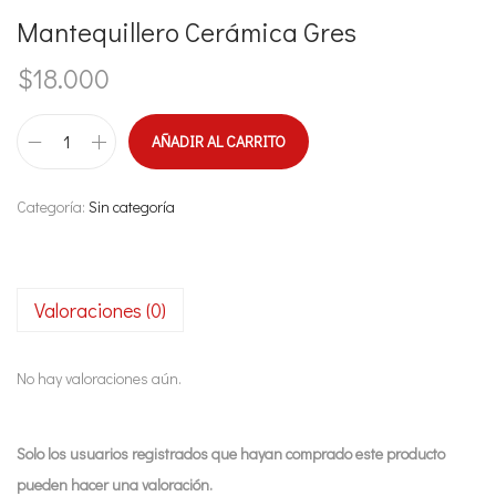
Mantequillero Cerámica Gres
$
18.000
AÑADIR AL CARRITO
M
a
Categoría:
Sin categoría
n
t
e
Valoraciones (0)
q
u
i
No hay valoraciones aún.
l
l
Solo los usuarios registrados que hayan comprado este producto
e
pueden hacer una valoración.