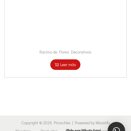
Racimo de Flores Decorativas
Leer más
Copyright © 2026
Piroschka
| Powered by
Woostify
¡Pide por WhatsApp!
Nosotros
Productos
Repostería
Despachos