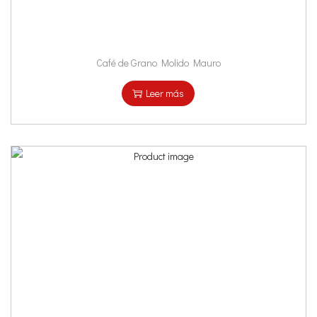
n
t
i
d
Café de Grano Molido Mauro
a
Leer más
d